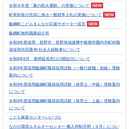
令和８年度「夏の防火運動」の実施について
町有財産の売却に係る一般競争入札の実施について
飯綱町こどもまんなか応援サポーター宣言
飯綱町無料職業紹介所
令和9年度採用 長野市・長野地域連携中枢都市圏内市町村職
員採用共同選考(社会人経験者)について
令和8年8月 夜間延長窓口の開設日について
令和9年度採用飯綱町職員採用試験（一般行政職：初級）受験
案内について
令和9年度採用飯綱町職員採用試験（保育士：中級）受験案内
について
令和9年度採用飯綱町職員採用試験（保育士：上級）受験案内
について
こども家庭センターいいづな
ながの環境エネルギーセンター 搬入抑制月間（９月）につい