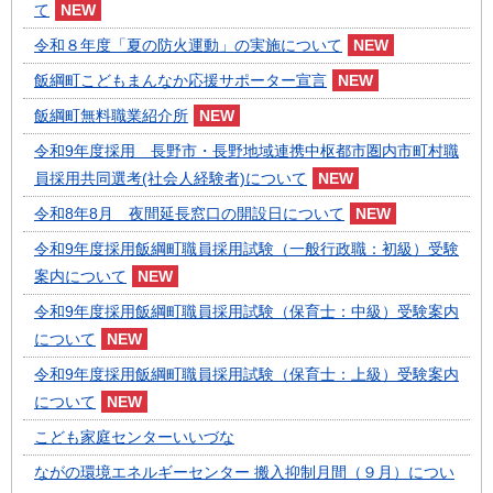
て
令和８年度「夏の防火運動」の実施について
飯綱町こどもまんなか応援サポーター宣言
飯綱町無料職業紹介所
令和9年度採用 長野市・長野地域連携中枢都市圏内市町村職
員採用共同選考(社会人経験者)について
令和8年8月 夜間延長窓口の開設日について
令和9年度採用飯綱町職員採用試験（一般行政職：初級）受験
案内について
令和9年度採用飯綱町職員採用試験（保育士：中級）受験案内
について
令和9年度採用飯綱町職員採用試験（保育士：上級）受験案内
について
こども家庭センターいいづな
ながの環境エネルギーセンター 搬入抑制月間（９月）につい