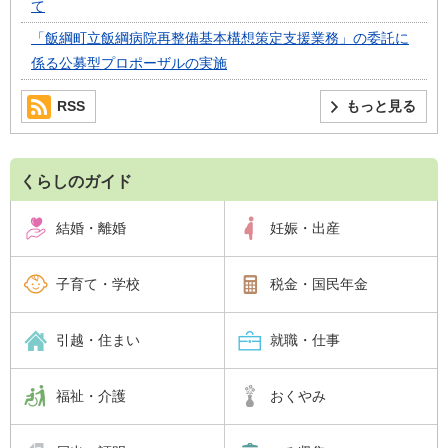
て
「飯綱町立飯綱病院再整備基本構想策定支援業務」の委託に
係る公募型プロポーザルの実施
RSS
もっと見る
くらしのガイド
結婚・離婚
妊娠・出産
子育て・学校
税金・国民年金
引越・住まい
就職・仕事
福祉・介護
おくやみ