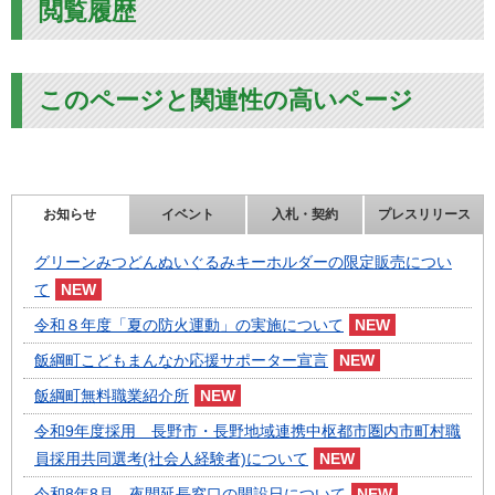
閲覧履歴
このページと関連性の高いページ
お知らせ
イベント
入札・契約
プレスリリース
グリーンみつどんぬいぐるみキーホルダーの限定販売につい
て
令和８年度「夏の防火運動」の実施について
飯綱町こどもまんなか応援サポーター宣言
飯綱町無料職業紹介所
令和9年度採用 長野市・長野地域連携中枢都市圏内市町村職
員採用共同選考(社会人経験者)について
令和8年8月 夜間延長窓口の開設日について