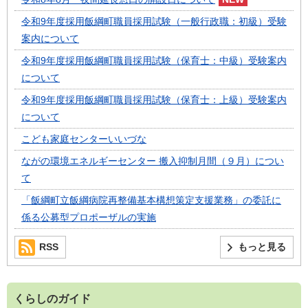
令和9年度採用飯綱町職員採用試験（一般行政職：初級）受験
案内について
令和9年度採用飯綱町職員採用試験（保育士：中級）受験案内
について
令和9年度採用飯綱町職員採用試験（保育士：上級）受験案内
について
こども家庭センターいいづな
ながの環境エネルギーセンター 搬入抑制月間（９月）につい
て
「飯綱町立飯綱病院再整備基本構想策定支援業務」の委託に
係る公募型プロポーザルの実施
RSS
もっと見る
くらしのガイド