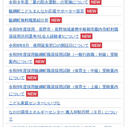
令和８年度「夏の防火運動」の実施について
飯綱町こどもまんなか応援サポーター宣言
飯綱町無料職業紹介所
令和9年度採用 長野市・長野地域連携中枢都市圏内市町村職
員採用共同選考(社会人経験者)について
令和8年8月 夜間延長窓口の開設日について
令和9年度採用飯綱町職員採用試験（一般行政職：初級）受験
案内について
令和9年度採用飯綱町職員採用試験（保育士：中級）受験案内
について
令和9年度採用飯綱町職員採用試験（保育士：上級）受験案内
について
こども家庭センターいいづな
ながの環境エネルギーセンター 搬入抑制月間（９月）につい
て