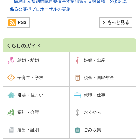
「飯綱町立飯綱病院再整備基本構想策定支援業務」の委託に
係る公募型プロポーザルの実施
RSS
もっと見る
くらしのガイド
結婚・離婚
妊娠・出産
子育て・学校
税金・国民年金
引越・住まい
就職・仕事
福祉・介護
おくやみ
届出・証明
ごみ収集