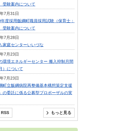
）受験案内について
6年7月31日
9年度採用飯綱町職員採用試験（保育士：
）受験案内について
6年7月28日
も家庭センターいいづな
6年7月23日
の環境エネルギーセンター 搬入抑制月間
月）について
6年7月23日
綱町立飯綱病院再整備基本構想策定支援
」の委託に係る公募型プロポーザルの実
RSS
もっと見る