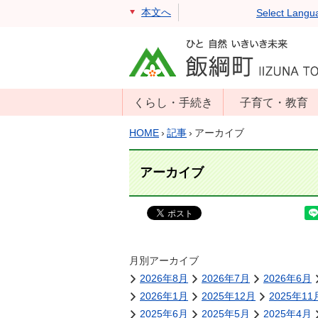
本文へ
Select Langu
くらし・手続き
子育て・教育
戸籍・住民票・
年齢別子育て情
HOME
›
記事
›
アーカイブ
印鑑証明
報
住民登録
子育て支援
アーカイブ
戸籍届出
母子の健康・予
防接種
マイナンバー
保育園
届出
小学校・中学校
月別アーカイブ
消防・防災
2026年8月
2026年7月
2026年6月
生涯学習
年金・保険
2026年1月
2025年12月
2025年11
学校教育・奨学
税金
2025年6月
2025年5月
2025年4月