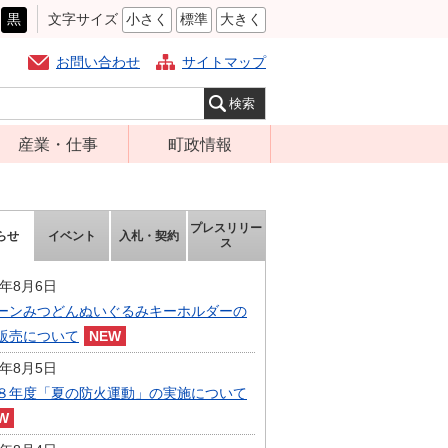
黒
文字サイズ
小さく
標準
大きく
お問い合わせ
サイトマップ
産業・仕事
町政情報
経営支援・金融
町の概要
支援・企業立地
組織案内
プレスリリー
らせ
イベント
入札・契約
就労支援
ス
庁舎案内
商工業振興
町長の部屋
6年8月6日
農林業振興
ーンみつどんぬいぐるみキーホルダーの
ふるさと納税
販売について
届出・証明・法
施策・計画
令・規制
6年8月5日
都市整備
８年度「夏の防火運動」の実施について
企業の税金
選挙
入札・契約
財政・行政改革