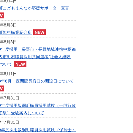
6年8月4日
指定管理者制度
町こどもまんなか応援サポーター宣言
人事・職員募集
人材募集
統計・人口
6年8月3日
広報・広聴
町無料職業紹介所
まちづくり
6年8月3日
庁舎建設
9年度採用 長野市・長野地域連携中枢都
内市町村職員採用共同選考(社会人経験
について
6年8月1日
8年8月 夜間延長窓口の開設日について
6年7月31日
9年度採用飯綱町職員採用試験（一般行政
初級）受験案内について
6年7月31日
9年度採用飯綱町職員採用試験（保育士：