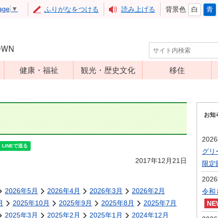
age
▼
ふりがなをつける
読み上げる
背景色
白
青
健康・福祉
観光・歴史文化
移住
児童福祉
観光
高齢者福祉
アップルミュー
お知
ジアム
介護保険
いいづな歴史ふ
障害福祉
202
れあい館
グリ
保健・医療
レジャー・スポ
2017年12月21日
限定
健康増進
ーツ
202
予防接種
文化財
2026年5月
2026年4月
2026年3月
2026年2月
令和
食育
月
2025年10月
2025年9月
2025年8月
2025年7月
2025年3月
2025年2月
2025年1月
2024年12月