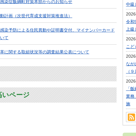
感染症飯綱町対策本部からのお知らせ
中級
202
動計画（次世代育成支援対策推進法）
令和
上級
感染予防による住民異動や証明書交付、マイナンバーカード
いて
202
こど
革に関する取組状況等の調査結果公表について
202
なが
（９
202
「飯
高いページ
業務
施