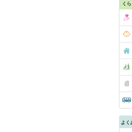
くら
よく