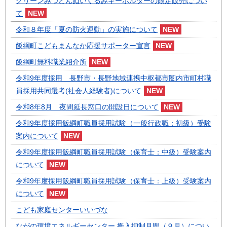
グリーンみつどんぬいぐるみキーホルダーの限定販売につい
て
令和８年度「夏の防火運動」の実施について
飯綱町こどもまんなか応援サポーター宣言
飯綱町無料職業紹介所
令和9年度採用 長野市・長野地域連携中枢都市圏内市町村職
員採用共同選考(社会人経験者)について
令和8年8月 夜間延長窓口の開設日について
令和9年度採用飯綱町職員採用試験（一般行政職：初級）受験
案内について
令和9年度採用飯綱町職員採用試験（保育士：中級）受験案内
について
令和9年度採用飯綱町職員採用試験（保育士：上級）受験案内
について
こども家庭センターいいづな
ながの環境エネルギーセンター 搬入抑制月間（９月）につい