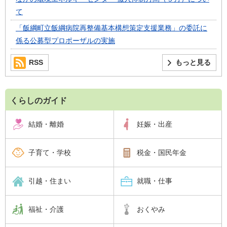
て
「飯綱町立飯綱病院再整備基本構想策定支援業務」の委託に
係る公募型プロポーザルの実施
RSS
もっと見る
くらしのガイド
結婚・離婚
妊娠・出産
子育て・学校
税金・国民年金
引越・住まい
就職・仕事
福祉・介護
おくやみ