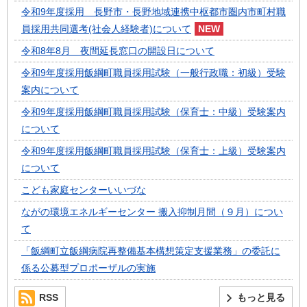
令和9年度採用 長野市・長野地域連携中枢都市圏内市町村職
員採用共同選考(社会人経験者)について
令和8年8月 夜間延長窓口の開設日について
令和9年度採用飯綱町職員採用試験（一般行政職：初級）受験
案内について
令和9年度採用飯綱町職員採用試験（保育士：中級）受験案内
について
令和9年度採用飯綱町職員採用試験（保育士：上級）受験案内
について
こども家庭センターいいづな
ながの環境エネルギーセンター 搬入抑制月間（９月）につい
て
「飯綱町立飯綱病院再整備基本構想策定支援業務」の委託に
係る公募型プロポーザルの実施
RSS
もっと見る