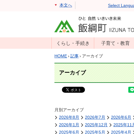
本文へ
Select Langu
くらし・手続き
子育て・教育
戸籍・住民票・
年齢別子育て情
HOME
›
記事
›
アーカイブ
印鑑証明
報
住民登録
子育て支援
アーカイブ
戸籍届出
母子の健康・予
防接種
マイナンバー
保育園
届出
小学校・中学校
月別アーカイブ
消防・防災
2026年8月
2026年7月
2026年6月
生涯学習
年金・保険
2026年1月
2025年12月
2025年11
学校教育・奨学
税金
2025年6月
2025年5月
2025年4月