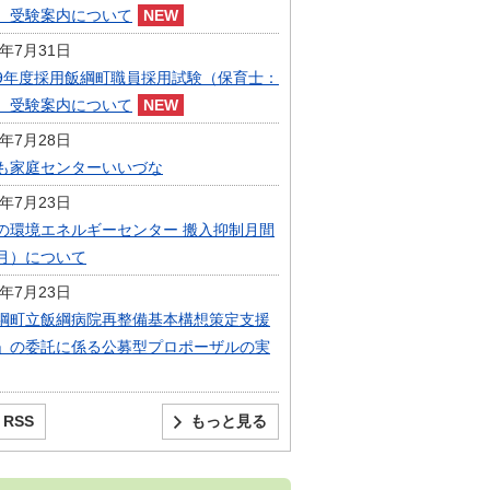
）受験案内について
6年7月31日
9年度採用飯綱町職員採用試験（保育士：
）受験案内について
6年7月28日
も家庭センターいいづな
6年7月23日
の環境エネルギーセンター 搬入抑制月間
月）について
6年7月23日
綱町立飯綱病院再整備基本構想策定支援
」の委託に係る公募型プロポーザルの実
RSS
もっと見る