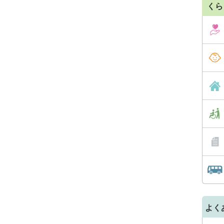
くら
よく