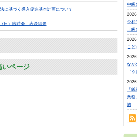
中級
法に基づく導入促進基本計画について
202
令和
1月7日）臨時会 表決結果
上級
202
こど
202
なが
高いページ
（９
202
「飯
業務
施