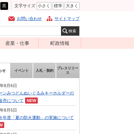
黒
文字サイズ
小さく
標準
大きく
お問い合わせ
サイトマップ
産業・仕事
町政情報
経営支援・金融
町の概要
支援・企業立地
組織案内
プレスリリー
らせ
イベント
入札・契約
就労支援
ス
庁舎案内
商工業振興
町長の部屋
6年8月6日
農林業振興
ーンみつどんぬいぐるみキーホルダーの
ふるさと納税
販売について
届出・証明・法
施策・計画
令・規制
6年8月5日
都市整備
８年度「夏の防火運動」の実施について
企業の税金
選挙
入札・契約
財政・行政改革