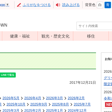
age
▼
ふりがなをつける
読み上げる
背景色
白
青
健康・福祉
観光・歴史文化
移住
児童福祉
観光
高齢者福祉
アップルミュー
お知
ジアム
介護保険
いいづな歴史ふ
障害福祉
202
れあい館
グリ
保健・医療
レジャー・スポ
2017年12月21日
限定
健康増進
ーツ
202
予防接種
文化財
2026年5月
2026年4月
2026年3月
2026年2月
令和
食育
月
2025年10月
2025年9月
2025年8月
2025年7月
2025年3月
2025年2月
2025年1月
2024年12月