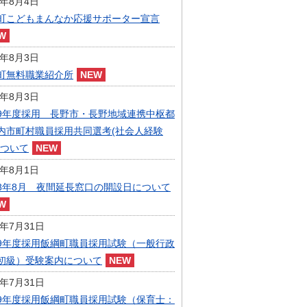
6年8月4日
指定管理者制度
町こどもまんなか応援サポーター宣言
人事・職員募集
人材募集
統計・人口
6年8月3日
広報・広聴
町無料職業紹介所
まちづくり
6年8月3日
庁舎建設
9年度採用 長野市・長野地域連携中枢都
内市町村職員採用共同選考(社会人経験
について
6年8月1日
8年8月 夜間延長窓口の開設日について
6年7月31日
9年度採用飯綱町職員採用試験（一般行政
初級）受験案内について
6年7月31日
9年度採用飯綱町職員採用試験（保育士：