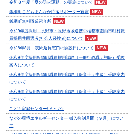
令和８年度「夏の防火運動」の実施について
飯綱町こどもまんなか応援サポーター宣言
飯綱町無料職業紹介所
令和9年度採用 長野市・長野地域連携中枢都市圏内市町村職
員採用共同選考(社会人経験者)について
令和8年8月 夜間延長窓口の開設日について
令和9年度採用飯綱町職員採用試験（一般行政職：初級）受験
案内について
令和9年度採用飯綱町職員採用試験（保育士：中級）受験案内
について
令和9年度採用飯綱町職員採用試験（保育士：上級）受験案内
について
こども家庭センターいいづな
ながの環境エネルギーセンター 搬入抑制月間（９月）につい
て