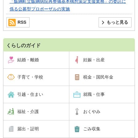
「飯綱町立飯綱病院再整備基本構想策定支援業務」の委託に
係る公募型プロポーザルの実施
RSS
もっと見る
くらしのガイド
結婚・離婚
妊娠・出産
子育て・学校
税金・国民年金
引越・住まい
就職・仕事
福祉・介護
おくやみ
届出・証明
ごみ収集