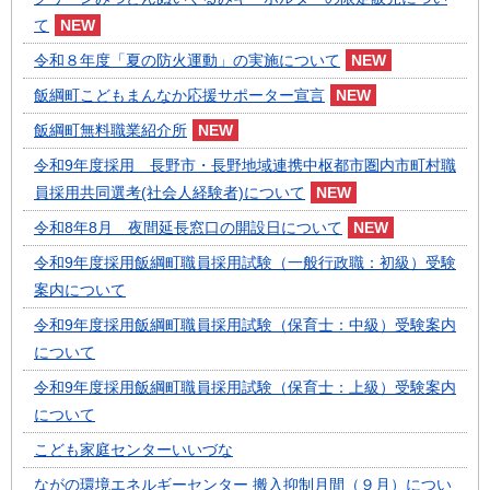
て
令和８年度「夏の防火運動」の実施について
飯綱町こどもまんなか応援サポーター宣言
飯綱町無料職業紹介所
令和9年度採用 長野市・長野地域連携中枢都市圏内市町村職
員採用共同選考(社会人経験者)について
令和8年8月 夜間延長窓口の開設日について
令和9年度採用飯綱町職員採用試験（一般行政職：初級）受験
案内について
令和9年度採用飯綱町職員採用試験（保育士：中級）受験案内
について
令和9年度採用飯綱町職員採用試験（保育士：上級）受験案内
について
こども家庭センターいいづな
ながの環境エネルギーセンター 搬入抑制月間（９月）につい