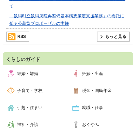
て
「飯綱町立飯綱病院再整備基本構想策定支援業務」の委託に
係る公募型プロポーザルの実施
RSS
もっと見る
くらしのガイド
結婚・離婚
妊娠・出産
子育て・学校
税金・国民年金
引越・住まい
就職・仕事
福祉・介護
おくやみ