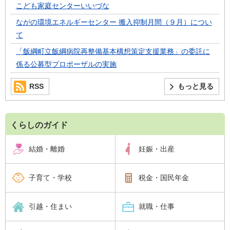
こども家庭センターいいづな
ながの環境エネルギーセンター 搬入抑制月間（９月）につい
て
「飯綱町立飯綱病院再整備基本構想策定支援業務」の委託に
係る公募型プロポーザルの実施
RSS
もっと見る
くらしのガイド
結婚・離婚
妊娠・出産
子育て・学校
税金・国民年金
引越・住まい
就職・仕事