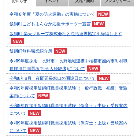
お知らせ
イベント
入札・契約
プレスリリース
令和８年度「夏の防火運動」の実施について
飯綱町こどもまんなか応援サポーター宣言
飯綱町 楽天グループ株式会社と包括連携協定を締結します
飯綱町無料職業紹介所
令和9年度採用 長野市・長野地域連携中枢都市圏内市町村職
員採用共同選考(社会人経験者)について
令和8年8月 夜間延長窓口の開設日について
令和9年度採用飯綱町職員採用試験（一般行政職：初級）受験
案内について
令和9年度採用飯綱町職員採用試験（保育士：中級）受験案内
について
令和9年度採用飯綱町職員採用試験（保育士：上級）受験案内
について