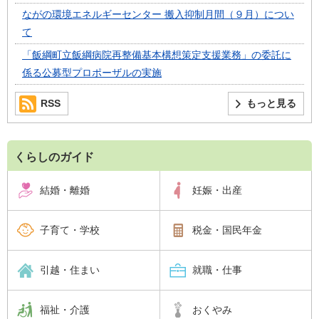
ながの環境エネルギーセンター 搬入抑制月間（９月）につい
て
「飯綱町立飯綱病院再整備基本構想策定支援業務」の委託に
係る公募型プロポーザルの実施
RSS
もっと見る
くらしのガイド
結婚・離婚
妊娠・出産
子育て・学校
税金・国民年金
引越・住まい
就職・仕事
福祉・介護
おくやみ