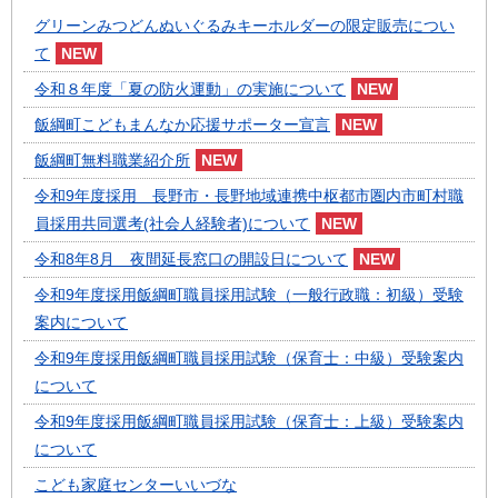
グリーンみつどんぬいぐるみキーホルダーの限定販売につい
て
令和８年度「夏の防火運動」の実施について
飯綱町こどもまんなか応援サポーター宣言
飯綱町無料職業紹介所
令和9年度採用 長野市・長野地域連携中枢都市圏内市町村職
員採用共同選考(社会人経験者)について
令和8年8月 夜間延長窓口の開設日について
令和9年度採用飯綱町職員採用試験（一般行政職：初級）受験
案内について
令和9年度採用飯綱町職員採用試験（保育士：中級）受験案内
について
令和9年度採用飯綱町職員採用試験（保育士：上級）受験案内
について
こども家庭センターいいづな