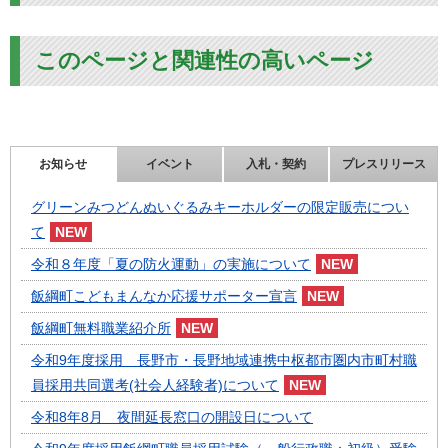
このページと関連性の高いページ
お知らせ
イベント
入札・契約
プレスリリース
グリーンみつどんぬいぐるみキーホルダーの限定販売につい
て
令和８年度「夏の防火運動」の実施について
飯綱町こどもまんなか応援サポーター宣言
飯綱町無料職業紹介所
令和9年度採用 長野市・長野地域連携中枢都市圏内市町村職
員採用共同選考(社会人経験者)について
令和8年8月 夜間延長窓口の開設日について