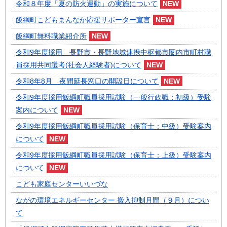
令和８年度「夏の防火運動」の実施について
飯綱町こどもまんなか応援サポーター宣言
飯綱町無料職業紹介所
令和9年度採用 長野市・長野地域連携中枢都市圏内市町村職
員採用共同選考(社会人経験者)について
令和8年8月 夜間延長窓口の開設日について
令和9年度採用飯綱町職員採用試験（一般行政職：初級）受験
案内について
令和9年度採用飯綱町職員採用試験（保育士：中級）受験案内
について
令和9年度採用飯綱町職員採用試験（保育士：上級）受験案内
について
こども家庭センターいいづな
ながの環境エネルギーセンター 搬入抑制月間（９月）につい
て