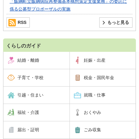
「飯綱町立飯綱病院再整備基本構想策定支援業務」の委託に
係る公募型プロポーザルの実施
RSS
もっと見る
くらしのガイド
結婚・離婚
妊娠・出産
子育て・学校
税金・国民年金
引越・住まい
就職・仕事
福祉・介護
おくやみ
届出・証明
ごみ収集