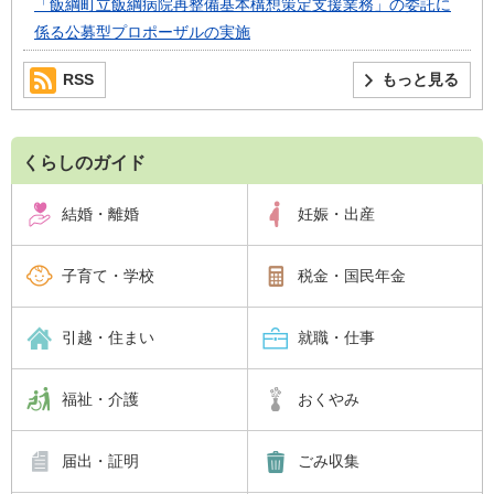
「飯綱町立飯綱病院再整備基本構想策定支援業務」の委託に
係る公募型プロポーザルの実施
RSS
もっと見る
くらしのガイド
結婚・離婚
妊娠・出産
子育て・学校
税金・国民年金
引越・住まい
就職・仕事
福祉・介護
おくやみ
届出・証明
ごみ収集