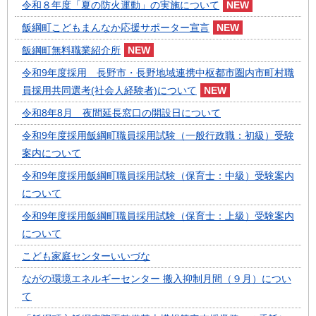
令和８年度「夏の防火運動」の実施について
飯綱町こどもまんなか応援サポーター宣言
飯綱町無料職業紹介所
令和9年度採用 長野市・長野地域連携中枢都市圏内市町村職
員採用共同選考(社会人経験者)について
令和8年8月 夜間延長窓口の開設日について
令和9年度採用飯綱町職員採用試験（一般行政職：初級）受験
案内について
令和9年度採用飯綱町職員採用試験（保育士：中級）受験案内
について
令和9年度採用飯綱町職員採用試験（保育士：上級）受験案内
について
こども家庭センターいいづな
ながの環境エネルギーセンター 搬入抑制月間（９月）につい
て