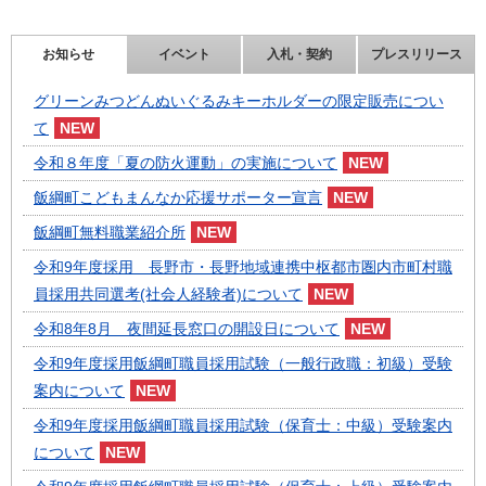
お知らせ
イベント
入札・契約
プレスリリース
グリーンみつどんぬいぐるみキーホルダーの限定販売につい
て
令和８年度「夏の防火運動」の実施について
飯綱町こどもまんなか応援サポーター宣言
飯綱町無料職業紹介所
令和9年度採用 長野市・長野地域連携中枢都市圏内市町村職
員採用共同選考(社会人経験者)について
令和8年8月 夜間延長窓口の開設日について
令和9年度採用飯綱町職員採用試験（一般行政職：初級）受験
案内について
令和9年度採用飯綱町職員採用試験（保育士：中級）受験案内
について