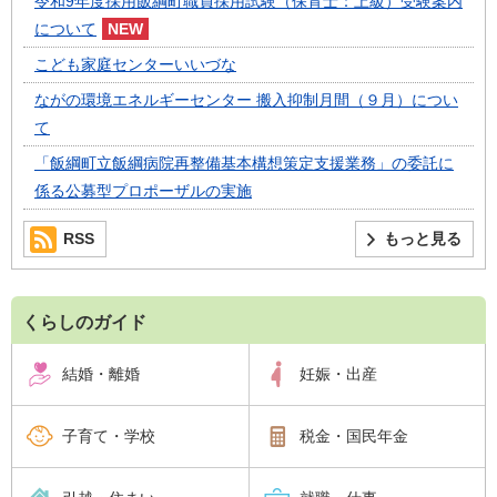
令和9年度採用飯綱町職員採用試験（保育士：上級）受験案内
について
こども家庭センターいいづな
ながの環境エネルギーセンター 搬入抑制月間（９月）につい
て
「飯綱町立飯綱病院再整備基本構想策定支援業務」の委託に
係る公募型プロポーザルの実施
RSS
もっと見る
くらしのガイド
結婚・離婚
妊娠・出産
子育て・学校
税金・国民年金