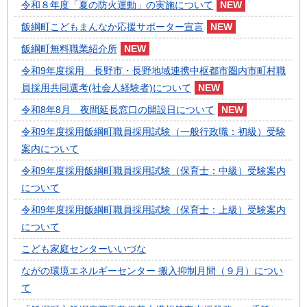
令和８年度「夏の防火運動」の実施について
飯綱町こどもまんなか応援サポーター宣言
飯綱町無料職業紹介所
令和9年度採用 長野市・長野地域連携中枢都市圏内市町村職
員採用共同選考(社会人経験者)について
令和8年8月 夜間延長窓口の開設日について
令和9年度採用飯綱町職員採用試験（一般行政職：初級）受験
案内について
令和9年度採用飯綱町職員採用試験（保育士：中級）受験案内
について
令和9年度採用飯綱町職員採用試験（保育士：上級）受験案内
について
こども家庭センターいいづな
ながの環境エネルギーセンター 搬入抑制月間（９月）につい
て