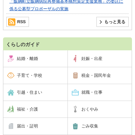
「飯綱町立飯綱病院再整備基本構想策定支援業務」の委託に
係る公募型プロポーザルの実施
RSS
もっと見る
くらしのガイド
結婚・離婚
妊娠・出産
子育て・学校
税金・国民年金
引越・住まい
就職・仕事
福祉・介護
おくやみ
届出・証明
ごみ収集