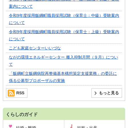
案内について
令和9年度採用飯綱町職員採用試験（保育士：中級）受験案内
について
令和9年度採用飯綱町職員採用試験（保育士：上級）受験案内
について
こども家庭センターいいづな
ながの環境エネルギーセンター 搬入抑制月間（９月）につい
て
「飯綱町立飯綱病院再整備基本構想策定支援業務」の委託に
係る公募型プロポーザルの実施
RSS
もっと見る
くらしのガイド
結婚・離婚
妊娠・出産