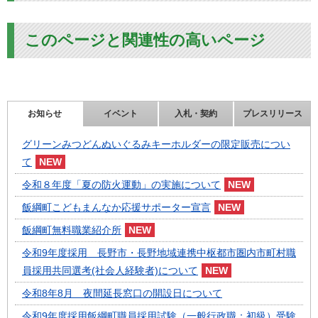
このページと関連性の高いページ
お知らせ
イベント
入札・契約
プレスリリース
グリーンみつどんぬいぐるみキーホルダーの限定販売につい
て
令和８年度「夏の防火運動」の実施について
飯綱町こどもまんなか応援サポーター宣言
飯綱町無料職業紹介所
令和9年度採用 長野市・長野地域連携中枢都市圏内市町村職
員採用共同選考(社会人経験者)について
令和8年8月 夜間延長窓口の開設日について
令和9年度採用飯綱町職員採用試験（一般行政職：初級）受験