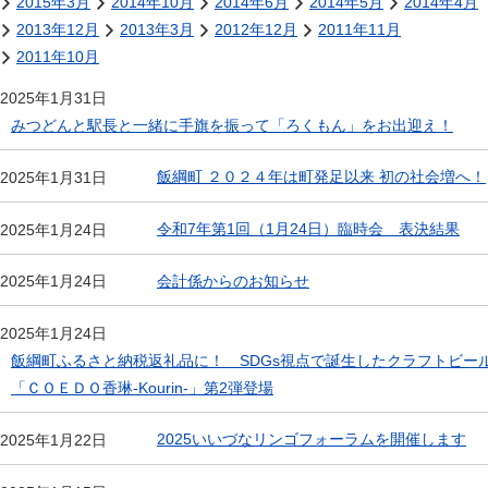
2015年3月
2014年10月
2014年6月
2014年5月
2014年4月
2013年12月
2013年3月
2012年12月
2011年11月
2011年10月
2025年1月31日
みつどんと駅長と一緒に手旗を振って「ろくもん」をお出迎え！
飯綱町 ２０２４年は町発足以来 初の社会増へ！
2025年1月31日
令和7年第1回（1月24日）臨時会 表決結果
2025年1月24日
会計係からのお知らせ
2025年1月24日
2025年1月24日
飯綱町ふるさと納税返礼品に！ SDGs視点で誕生したクラフトビー
「ＣＯＥＤＯ香琳-Kourin-」第2弾登場
2025いいづなリンゴフォーラムを開催します
2025年1月22日