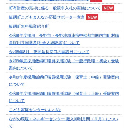
町有財産の売却に係る一般競争入札の実施について
飯綱町こどもまんなか応援サポーター宣言
飯綱町無料職業紹介所
令和9年度採用 長野市・長野地域連携中枢都市圏内市町村職
員採用共同選考(社会人経験者)について
令和8年8月 夜間延長窓口の開設日について
令和9年度採用飯綱町職員採用試験（一般行政職：初級）受験
案内について
令和9年度採用飯綱町職員採用試験（保育士：中級）受験案内
について
令和9年度採用飯綱町職員採用試験（保育士：上級）受験案内
について
こども家庭センターいいづな
ながの環境エネルギーセンター 搬入抑制月間（９月）につい
て