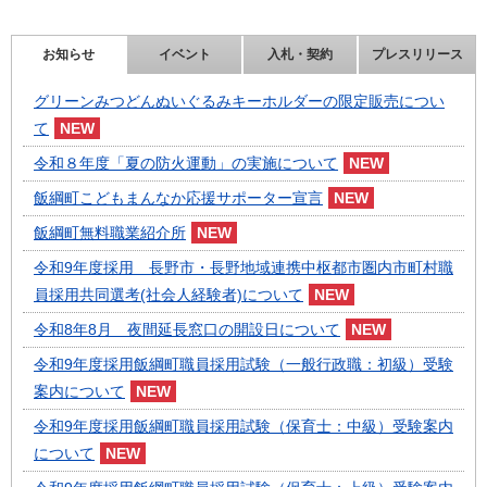
お知らせ
イベント
入札・契約
プレスリリース
グリーンみつどんぬいぐるみキーホルダーの限定販売につい
て
令和８年度「夏の防火運動」の実施について
飯綱町こどもまんなか応援サポーター宣言
飯綱町無料職業紹介所
令和9年度採用 長野市・長野地域連携中枢都市圏内市町村職
員採用共同選考(社会人経験者)について
令和8年8月 夜間延長窓口の開設日について
令和9年度採用飯綱町職員採用試験（一般行政職：初級）受験
案内について
令和9年度採用飯綱町職員採用試験（保育士：中級）受験案内
について