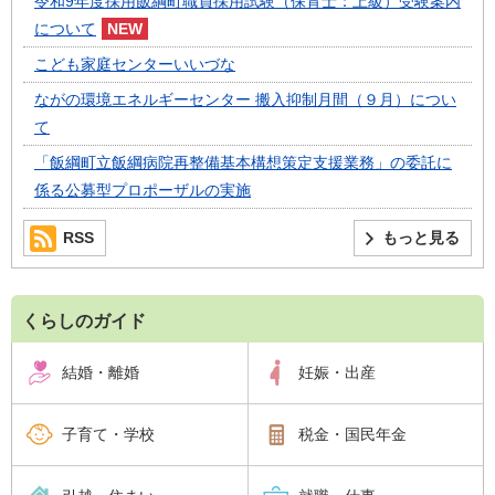
令和9年度採用飯綱町職員採用試験（保育士：上級）受験案内
について
こども家庭センターいいづな
ながの環境エネルギーセンター 搬入抑制月間（９月）につい
て
「飯綱町立飯綱病院再整備基本構想策定支援業務」の委託に
係る公募型プロポーザルの実施
RSS
もっと見る
くらしのガイド
結婚・離婚
妊娠・出産
子育て・学校
税金・国民年金