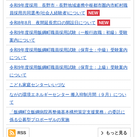
令和9年度採用 長野市・長野地域連携中枢都市圏内市町村職
員採用共同選考(社会人経験者)について
令和8年8月 夜間延長窓口の開設日について
令和9年度採用飯綱町職員採用試験（一般行政職：初級）受験
案内について
令和9年度採用飯綱町職員採用試験（保育士：中級）受験案内
について
令和9年度採用飯綱町職員採用試験（保育士：上級）受験案内
について
こども家庭センターいいづな
ながの環境エネルギーセンター 搬入抑制月間（９月）につい
て
「飯綱町立飯綱病院再整備基本構想策定支援業務」の委託に
係る公募型プロポーザルの実施
RSS
もっと見る