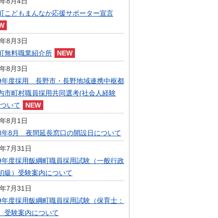
6年8月4日
指定管理者制度
町こどもまんなか応援サポーター宣言
人事・職員募集
人材募集
統計・人口
6年8月3日
広報・広聴
町無料職業紹介所
まちづくり
6年8月3日
庁舎建設
9年度採用 長野市・長野地域連携中枢都
内市町村職員採用共同選考(社会人経験
について
6年8月1日
8年8月 夜間延長窓口の開設日について
6年7月31日
9年度採用飯綱町職員採用試験（一般行政
初級）受験案内について
6年7月31日
9年度採用飯綱町職員採用試験（保育士：
）受験案内について