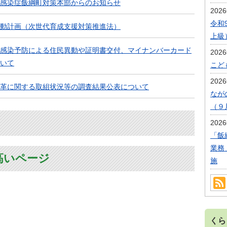
感染症飯綱町対策本部からのお知らせ
202
令和
動計画（次世代育成支援対策推進法）
上級
感染予防による住民異動や証明書交付、マイナンバーカード
202
いて
こど
202
革に関する取組状況等の調査結果公表について
なが
（９
202
「飯
業務
高いページ
施
くら