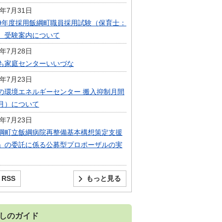
6年7月31日
9年度採用飯綱町職員採用試験（保育士：
）受験案内について
6年7月28日
も家庭センターいいづな
6年7月23日
の環境エネルギーセンター 搬入抑制月間
月）について
6年7月23日
綱町立飯綱病院再整備基本構想策定支援
」の委託に係る公募型プロポーザルの実
RSS
もっと見る
しのガイド