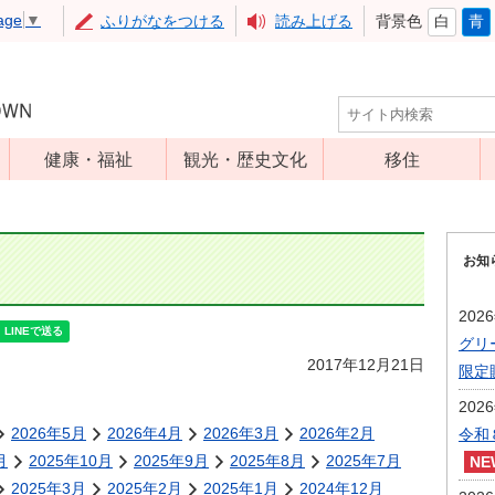
age
▼
ふりがなをつける
読み上げる
背景色
白
青
健康・福祉
観光・歴史文化
移住
児童福祉
観光
高齢者福祉
アップルミュー
お知
ジアム
介護保険
いいづな歴史ふ
障害福祉
202
れあい館
グリ
保健・医療
レジャー・スポ
2017年12月21日
限定
健康増進
ーツ
202
予防接種
文化財
2026年5月
2026年4月
2026年3月
2026年2月
令和
食育
月
2025年10月
2025年9月
2025年8月
2025年7月
2025年3月
2025年2月
2025年1月
2024年12月