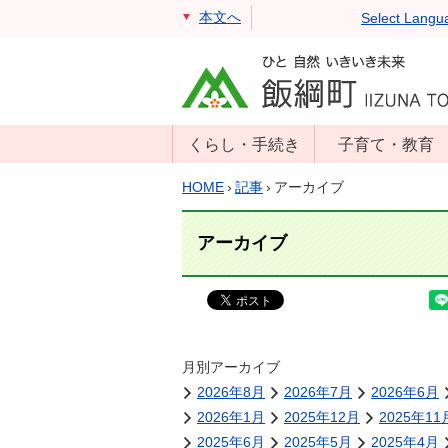
本文へ
Select Langu
くらし・手続き
子育て・教育
戸籍・住民票・
年齢別子育て情
HOME
›
記事
›
アーカイブ
印鑑証明
報
住民登録
子育て支援
アーカイブ
戸籍届出
母子の健康・予
防接種
マイナンバー
保育園
届出
小学校・中学校
月別アーカイブ
消防・防災
2026年8月
2026年7月
2026年6月
生涯学習
年金・保険
2026年1月
2025年12月
2025年11
学校教育・奨学
税金
2025年6月
2025年5月
2025年4月