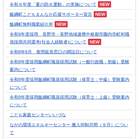
令和８年度「夏の防火運動」の実施について
飯綱町こどもまんなか応援サポーター宣言
飯綱町無料職業紹介所
令和9年度採用 長野市・長野地域連携中枢都市圏内市町村職
員採用共同選考(社会人経験者)について
令和8年8月 夜間延長窓口の開設日について
令和9年度採用飯綱町職員採用試験（一般行政職：初級）受験
案内について
令和9年度採用飯綱町職員採用試験（保育士：中級）受験案内
について
令和9年度採用飯綱町職員採用試験（保育士：上級）受験案内
について
こども家庭センターいいづな
ながの環境エネルギーセンター 搬入抑制月間（９月）につい
て