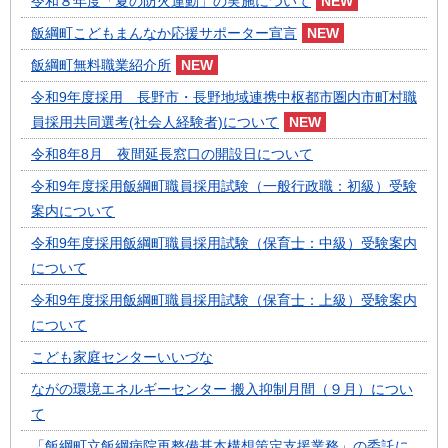
令和８年度「夏の防火運動」の実施について
飯綱町こどもまんなか応援サポーター宣言
飯綱町無料職業紹介所
令和9年度採用 長野市・長野地域連携中枢都市圏内市町村職
員採用共同選考(社会人経験者)について
令和8年8月 夜間延長窓口の開設日について
令和9年度採用飯綱町職員採用試験（一般行政職：初級）受験
案内について
令和9年度採用飯綱町職員採用試験（保育士：中級）受験案内
について
令和9年度採用飯綱町職員採用試験（保育士：上級）受験案内
について
こども家庭センターいいづな
ながの環境エネルギーセンター 搬入抑制月間（９月）につい
て
「飯綱町立飯綱病院再整備基本構想策定支援業務」の委託に