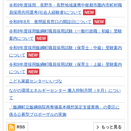
令和9年度採用 長野市・長野地域連携中枢都市圏内市町村職
員採用共同選考(社会人経験者)について
令和8年8月 夜間延長窓口の開設日について
令和9年度採用飯綱町職員採用試験（一般行政職：初級）受験
案内について
令和9年度採用飯綱町職員採用試験（保育士：中級）受験案内
について
令和9年度採用飯綱町職員採用試験（保育士：上級）受験案内
について
こども家庭センターいいづな
ながの環境エネルギーセンター 搬入抑制月間（９月）につい
て
「飯綱町立飯綱病院再整備基本構想策定支援業務」の委託に
係る公募型プロポーザルの実施
RSS
もっと見る