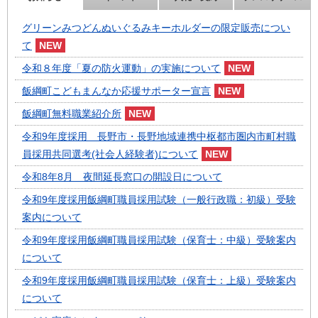
グリーンみつどんぬいぐるみキーホルダーの限定販売につい
て
令和８年度「夏の防火運動」の実施について
飯綱町こどもまんなか応援サポーター宣言
飯綱町無料職業紹介所
令和9年度採用 長野市・長野地域連携中枢都市圏内市町村職
員採用共同選考(社会人経験者)について
令和8年8月 夜間延長窓口の開設日について
令和9年度採用飯綱町職員採用試験（一般行政職：初級）受験
案内について
令和9年度採用飯綱町職員採用試験（保育士：中級）受験案内
について
令和9年度採用飯綱町職員採用試験（保育士：上級）受験案内
について