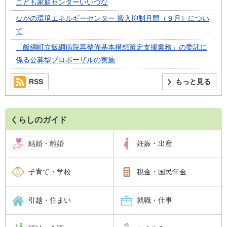
こども家庭センターいいづな
ながの環境エネルギーセンター 搬入抑制月間（９月）につい
て
「飯綱町立飯綱病院再整備基本構想策定支援業務」の委託に
係る公募型プロポーザルの実施
RSS
もっと見る
くらしのガイド
結婚・離婚
妊娠・出産
子育て・学校
税金・国民年金
引越・住まい
就職・仕事