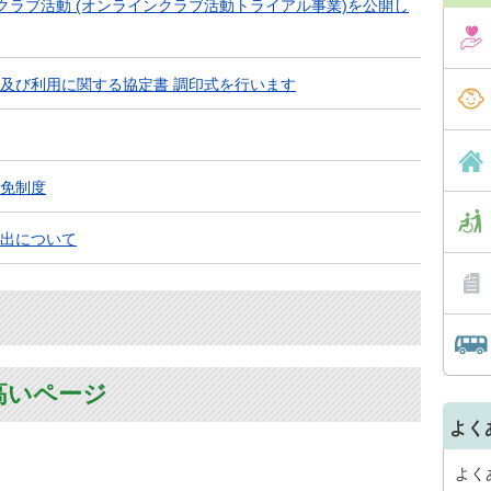
域クラブ活動 (オンラインクラブ活動トライアル事業)を公開し
及び利用に関する協定書 調印式を行います
免制度
出について
高いページ
よく
よく