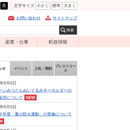
黒
文字サイズ
小さく
標準
大きく
お問い合わせ
サイトマップ
産業・仕事
町政情報
経営支援・金融
町の概要
支援・企業立地
組織案内
プレスリリー
らせ
イベント
入札・契約
就労支援
ス
庁舎案内
商工業振興
町長の部屋
6年8月6日
農林業振興
ーンみつどんぬいぐるみキーホルダーの
ふるさと納税
販売について
届出・証明・法
施策・計画
令・規制
6年8月5日
都市整備
８年度「夏の防火運動」の実施について
企業の税金
選挙
入札・契約
財政・行政改革