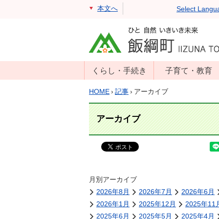
本文へ
Select Langu
くらし・手続き
子育て・教育
戸籍・住民票・
年齢別子育て情
HOME
›
記事
›
アーカイブ
印鑑証明
報
住民登録
子育て支援
アーカイブ
戸籍届出
母子の健康・予
防接種
マイナンバー
保育園
届出
小学校・中学校
月別アーカイブ
消防・防災
2026年8月
2026年7月
2026年6月
生涯学習
年金・保険
2026年1月
2025年12月
2025年11
学校教育・奨学
税金
2025年6月
2025年5月
2025年4月