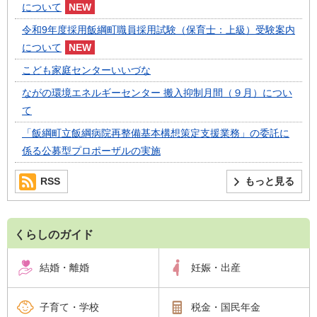
について
令和9年度採用飯綱町職員採用試験（保育士：上級）受験案内
について
こども家庭センターいいづな
ながの環境エネルギーセンター 搬入抑制月間（９月）につい
て
「飯綱町立飯綱病院再整備基本構想策定支援業務」の委託に
係る公募型プロポーザルの実施
RSS
もっと見る
くらしのガイド
結婚・離婚
妊娠・出産
子育て・学校
税金・国民年金