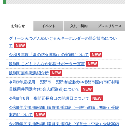
お知らせ
イベント
入札・契約
プレスリリース
グリーンみつどんぬいぐるみキーホルダーの限定販売につい
て
令和８年度「夏の防火運動」の実施について
飯綱町こどもまんなか応援サポーター宣言
飯綱町無料職業紹介所
令和9年度採用 長野市・長野地域連携中枢都市圏内市町村職
員採用共同選考(社会人経験者)について
令和8年8月 夜間延長窓口の開設日について
令和9年度採用飯綱町職員採用試験（一般行政職：初級）受験
案内について
令和9年度採用飯綱町職員採用試験（保育士：中級）受験案内