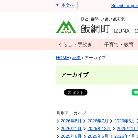
本文へ
Select Langu
くらし・手続き
子育て・教育
戸籍・住民票・
年齢別子育て情
HOME
›
記事
›
アーカイブ
印鑑証明
報
住民登録
子育て支援
アーカイブ
戸籍届出
母子の健康・予
防接種
マイナンバー
保育園
届出
小学校・中学校
月別アーカイブ
消防・防災
2026年8月
2026年7月
2026年6月
生涯学習
年金・保険
2026年1月
2025年12月
2025年11
学校教育・奨学
税金
2025年6月
2025年5月
2025年4月