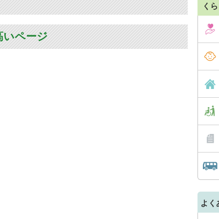
くら
高いページ
よく