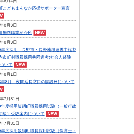
6年8月4日
指定管理者制度
町こどもまんなか応援サポーター宣言
人事・職員募集
人材募集
統計・人口
6年8月3日
広報・広聴
町無料職業紹介所
まちづくり
6年8月3日
庁舎建設
9年度採用 長野市・長野地域連携中枢都
内市町村職員採用共同選考(社会人経験
について
6年8月1日
8年8月 夜間延長窓口の開設日について
6年7月31日
9年度採用飯綱町職員採用試験（一般行政
初級）受験案内について
6年7月31日
9年度採用飯綱町職員採用試験（保育士：