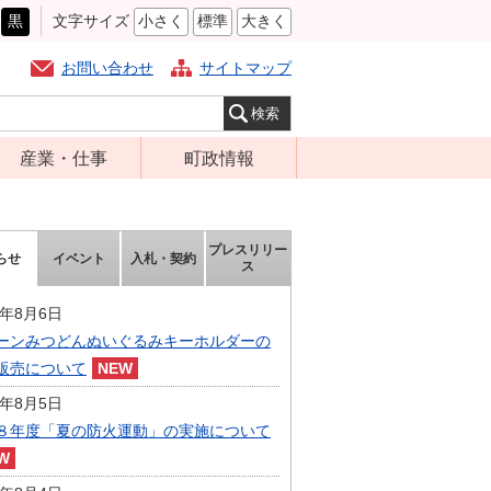
黒
文字サイズ
小さく
標準
大きく
お問い合わせ
サイトマップ
産業・仕事
町政情報
経営支援・金融
町の概要
支援・企業立地
組織案内
プレスリリー
らせ
イベント
入札・契約
就労支援
ス
庁舎案内
商工業振興
町長の部屋
6年8月6日
農林業振興
ーンみつどんぬいぐるみキーホルダーの
ふるさと納税
販売について
届出・証明・法
施策・計画
令・規制
6年8月5日
都市整備
８年度「夏の防火運動」の実施について
企業の税金
選挙
入札・契約
財政・行政改革