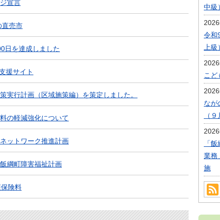
ジ宣言
中級
202
の直売市
令和
上級
00日を達成しました
202
 支援サイト
こど
202
策実行計画（区域施策編）を策定しました。
なが
（９
料の軽減強化について
202
ネットワーク推進計画
「飯
業務
飯綱町障害福祉計画
施
護保険料