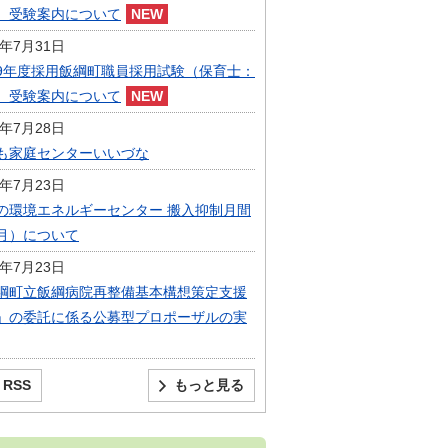
）受験案内について
6年7月31日
9年度採用飯綱町職員採用試験（保育士：
）受験案内について
6年7月28日
も家庭センターいいづな
6年7月23日
の環境エネルギーセンター 搬入抑制月間
月）について
6年7月23日
綱町立飯綱病院再整備基本構想策定支援
」の委託に係る公募型プロポーザルの実
RSS
もっと見る