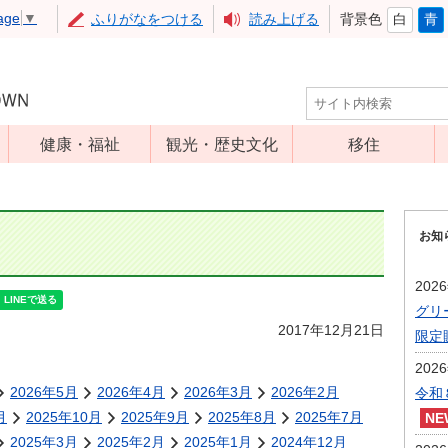
age
▼
ふりがなをつける
読み上げる
背景色
白
青
健康・福祉
観光・歴史文化
移住
児童福祉
観光
高齢者福祉
アップルミュー
お知
ジアム
介護保険
いいづな歴史ふ
障害福祉
202
れあい館
グリ
保健・医療
レジャー・スポ
2017年12月21日
限定
健康増進
ーツ
202
予防接種
文化財
2026年5月
2026年4月
2026年3月
2026年2月
令和
食育
月
2025年10月
2025年9月
2025年8月
2025年7月
2025年3月
2025年2月
2025年1月
2024年12月