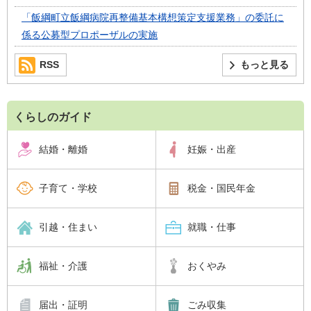
「飯綱町立飯綱病院再整備基本構想策定支援業務」の委託に
係る公募型プロポーザルの実施
RSS
もっと見る
くらしのガイド
結婚・離婚
妊娠・出産
子育て・学校
税金・国民年金
引越・住まい
就職・仕事
福祉・介護
おくやみ
届出・証明
ごみ収集