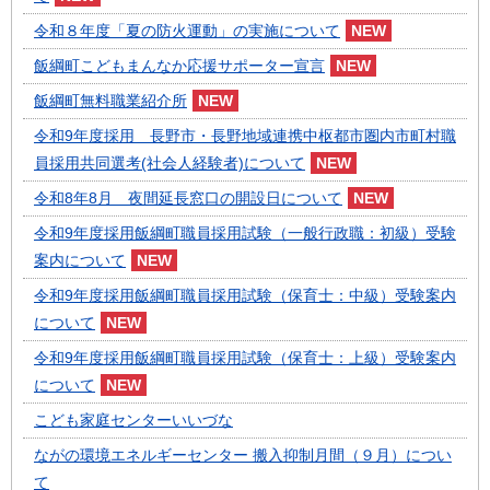
令和８年度「夏の防火運動」の実施について
飯綱町こどもまんなか応援サポーター宣言
飯綱町無料職業紹介所
令和9年度採用 長野市・長野地域連携中枢都市圏内市町村職
員採用共同選考(社会人経験者)について
令和8年8月 夜間延長窓口の開設日について
令和9年度採用飯綱町職員採用試験（一般行政職：初級）受験
案内について
令和9年度採用飯綱町職員採用試験（保育士：中級）受験案内
について
令和9年度採用飯綱町職員採用試験（保育士：上級）受験案内
について
こども家庭センターいいづな
ながの環境エネルギーセンター 搬入抑制月間（９月）につい
て