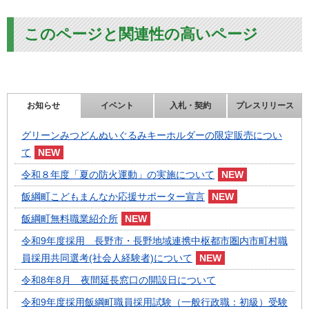
このページと関連性の高いページ
お知らせ
イベント
入札・契約
プレスリリース
グリーンみつどんぬいぐるみキーホルダーの限定販売につい
て
令和８年度「夏の防火運動」の実施について
飯綱町こどもまんなか応援サポーター宣言
飯綱町無料職業紹介所
令和9年度採用 長野市・長野地域連携中枢都市圏内市町村職
員採用共同選考(社会人経験者)について
令和8年8月 夜間延長窓口の開設日について
令和9年度採用飯綱町職員採用試験（一般行政職：初級）受験