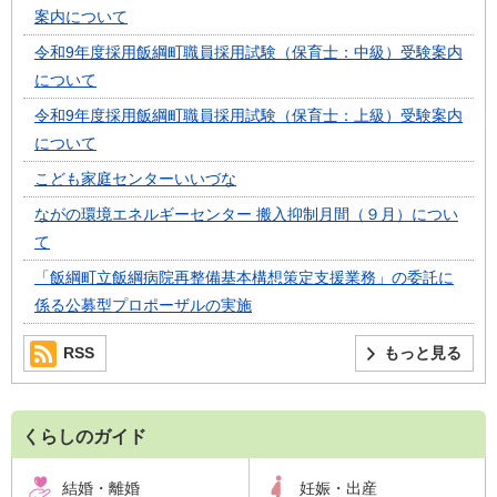
案内について
令和9年度採用飯綱町職員採用試験（保育士：中級）受験案内
について
令和9年度採用飯綱町職員採用試験（保育士：上級）受験案内
について
こども家庭センターいいづな
ながの環境エネルギーセンター 搬入抑制月間（９月）につい
て
「飯綱町立飯綱病院再整備基本構想策定支援業務」の委託に
係る公募型プロポーザルの実施
RSS
もっと見る
くらしのガイド
結婚・離婚
妊娠・出産