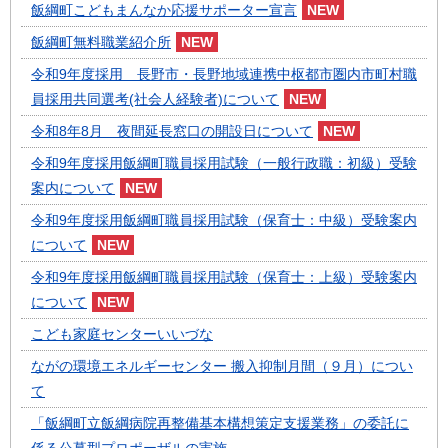
飯綱町こどもまんなか応援サポーター宣言
飯綱町無料職業紹介所
令和9年度採用 長野市・長野地域連携中枢都市圏内市町村職
員採用共同選考(社会人経験者)について
令和8年8月 夜間延長窓口の開設日について
令和9年度採用飯綱町職員採用試験（一般行政職：初級）受験
案内について
令和9年度採用飯綱町職員採用試験（保育士：中級）受験案内
について
令和9年度採用飯綱町職員採用試験（保育士：上級）受験案内
について
こども家庭センターいいづな
ながの環境エネルギーセンター 搬入抑制月間（９月）につい
て
「飯綱町立飯綱病院再整備基本構想策定支援業務」の委託に