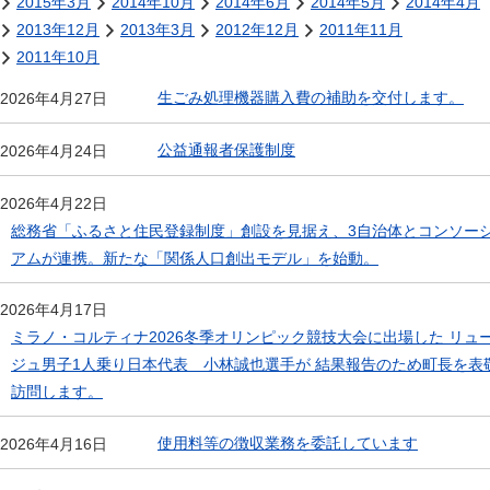
2015年3月
2014年10月
2014年6月
2014年5月
2014年4月
2013年12月
2013年3月
2012年12月
2011年11月
2011年10月
生ごみ処理機器購入費の補助を交付します。
2026年4月27日
公益通報者保護制度
2026年4月24日
2026年4月22日
総務省「ふるさと住民登録制度」創設を見据え、3自治体とコンソー
アムが連携。新たな「関係人口創出モデル」を始動。
2026年4月17日
ミラノ・コルティナ2026冬季オリンピック競技大会に出場した リュ
ジュ男子1人乗り日本代表 小林誠也選手が 結果報告のため町長を表
訪問します。
使用料等の徴収業務を委託しています
2026年4月16日