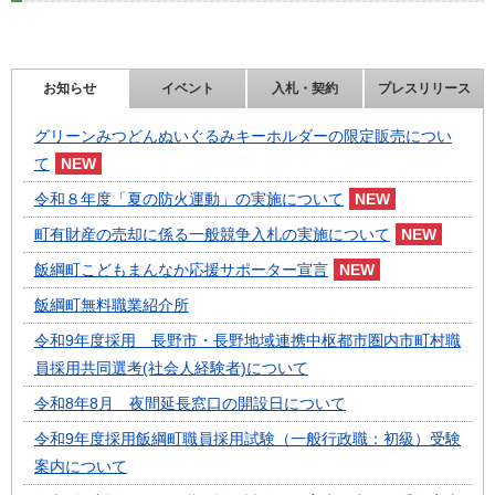
お知らせ
イベント
入札・契約
プレスリリース
グリーンみつどんぬいぐるみキーホルダーの限定販売につい
て
令和８年度「夏の防火運動」の実施について
町有財産の売却に係る一般競争入札の実施について
飯綱町こどもまんなか応援サポーター宣言
飯綱町無料職業紹介所
令和9年度採用 長野市・長野地域連携中枢都市圏内市町村職
員採用共同選考(社会人経験者)について
令和8年8月 夜間延長窓口の開設日について
令和9年度採用飯綱町職員採用試験（一般行政職：初級）受験
案内について